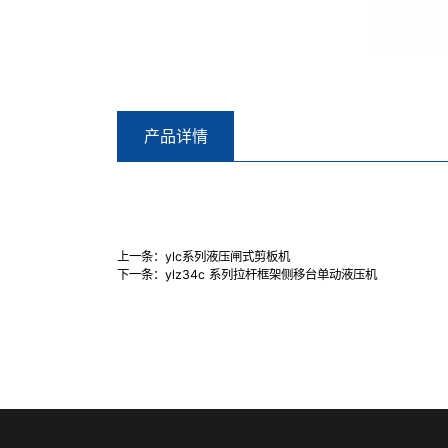
产品详情
上一条：
ylc系列液压闸式剪板机
下一条：
ylz34c 系列拉杆框架侧移台单动液压机