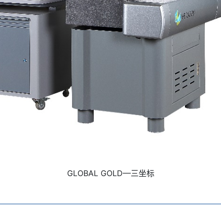
GLOBAL GOLD—三坐标