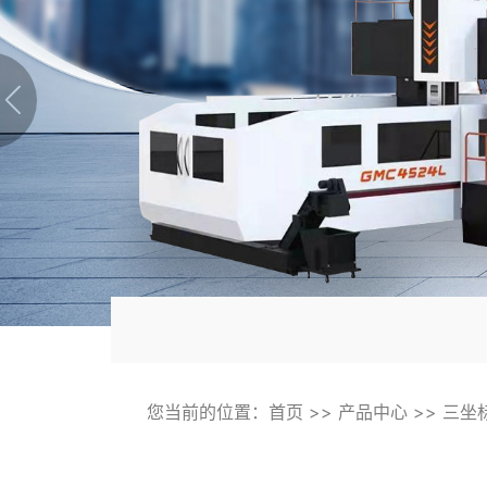
您当前的位置：
首页
>>
产品中心
>>
三坐