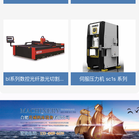
bl系列数控光纤激光切割机 (2)
伺服压力机 sc1s 系列
ga-w 系列
cw系列普通卧式车床
NL系列—数控卧式车床
gls-150 系列
cak系列数控车床
gls-2800 3300 系列
高效型立式加工中心——VM1370S
卧式加工中心-HE50D
高速型龙门加工中心-PM1230HA
高速直联龙门加工中心-PM2030L
动柱型立式加工中心-VM840T
五轴立式加工中心-VM450F
精密外圆磨床
伺服电动平面磨床
30系列平面磨床
高速外圆磨床
加长型平面磨床
50系列平面磨床
卧式四轴加工中心
三轴立式加工中心
细孔电火花加工机床—EDBV3
细孔电火花加工机床—EDBV8
高速钻攻机 tc640 (2)
af系列自动落地铣镗床
高速钻攻机 tc640
ah系列自动铣镗床
线轨加工中心 vl650
pbc系列数控刨台卧式铣镗床 (2)
生产三坐标
EXPLORER 桥式三坐标测量机
针对大中型测量产品
GLOBAL-三坐标
桥式三坐标
GLOBAL GOLD—三坐标
EQ系列光纤激光打标机
CO₂-PCBA500D 双头激光打标机
G系列光纤激光切割机
HF系列高速光纤激光切割机
P6018D激光切管机
W系列热成型三维五轴激光切割机