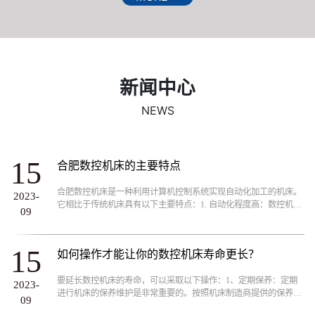
业胜出的关键。“重视客户需求、销售高品质产品”一向是升
威不变的行销政策!我们的客户行业遍及汽车、摩托车、机械
加工制造、模具制造、航空航天、铁道机车、工程机械、轻
工电子、机械零部件等千余家各类制造、加工行业。
新闻中心
NEWS
15
合肥数控机床的主要特点
合肥数控机床是一种利用计算机控制系统实现自动化加工的机床。
2023-
它相比于传统机床具有以下主要特点：1. 自动化程度高：数控机床
09
通过计算机控制系统，能够实现自动化加工，减少了人工操作的需
求，提高了生产效率和加工精度。...
15
如何操作才能让你的数控机床寿命更长？
要延长数控机床的寿命，可以采取以下操作：1、定期保养：定期
2023-
进行机床的保养维护是非常重要的。按照机床制造商提供的保养手
09
册进行操作，包括清洁、润滑、紧固螺栓等。及时更换润滑油和滤