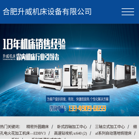
合肥升威机床设备有限公司
/
/
/
热门关键词：
精密外圆磨床
卧式四轴加工中心
三轴立式加工中心
细
/
/
/
孔电火花加工机床—EDBV3
高速钻攻机 tc640 (2)
af系列自动落地铣镗床