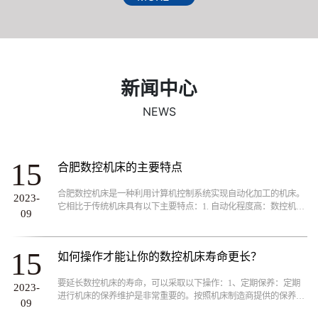
业胜出的关键。“重视客户需求、销售高品质产品”一向是升
威不变的行销政策!我们的客户行业遍及汽车、摩托车、机械
加工制造、模具制造、航空航天、铁道机车、工程机械、轻
工电子、机械零部件等千余家各类制造、加工行业。
新闻中心
NEWS
15
合肥数控机床的主要特点
合肥数控机床是一种利用计算机控制系统实现自动化加工的机床。
2023-
它相比于传统机床具有以下主要特点：1. 自动化程度高：数控机床
09
通过计算机控制系统，能够实现自动化加工，减少了人工操作的需
求，提高了生产效率和加工精度。...
15
如何操作才能让你的数控机床寿命更长？
要延长数控机床的寿命，可以采取以下操作：1、定期保养：定期
2023-
进行机床的保养维护是非常重要的。按照机床制造商提供的保养手
09
册进行操作，包括清洁、润滑、紧固螺栓等。及时更换润滑油和滤