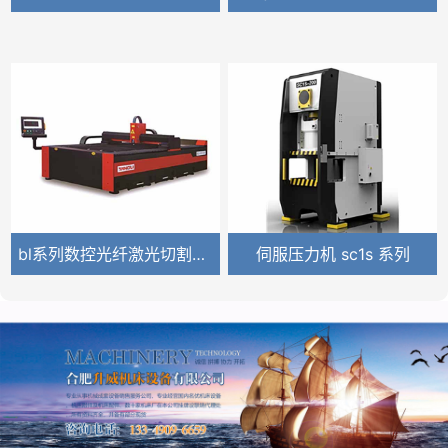
bl系列数控光纤激光切割机 (2)
伺服压力机 sc1s 系列
ga-w 系列
cw系列普通卧式车床
NL系列—数控卧式车床
gls-150 系列
cak系列数控车床
gls-2800 3300 系列
高效型立式加工中心——VM1370S
卧式加工中心-HE50D
高速型龙门加工中心-PM1230HA
高速直联龙门加工中心-PM2030L
动柱型立式加工中心-VM840T
五轴立式加工中心-VM450F
精密外圆磨床
伺服电动平面磨床
30系列平面磨床
高速外圆磨床
加长型平面磨床
50系列平面磨床
卧式四轴加工中心
三轴立式加工中心
细孔电火花加工机床—EDBV3
细孔电火花加工机床—EDBV8
高速钻攻机 tc640 (2)
af系列自动落地铣镗床
高速钻攻机 tc640
ah系列自动铣镗床
线轨加工中心 vl650
pbc系列数控刨台卧式铣镗床 (2)
生产三坐标
EXPLORER 桥式三坐标测量机
针对大中型测量产品
GLOBAL-三坐标
桥式三坐标
GLOBAL GOLD—三坐标
EQ系列光纤激光打标机
CO₂-PCBA500D 双头激光打标机
G系列光纤激光切割机
HF系列高速光纤激光切割机
P6018D激光切管机
W系列热成型三维五轴激光切割机