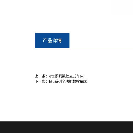
产品详情
上一条：
gtc系列数控立式车床
下一条：
htc系列全功能数控车床