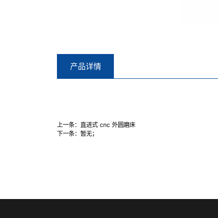
产品详情
上一条：
直进式 cnc 外圆磨床
下一条：
暂无；